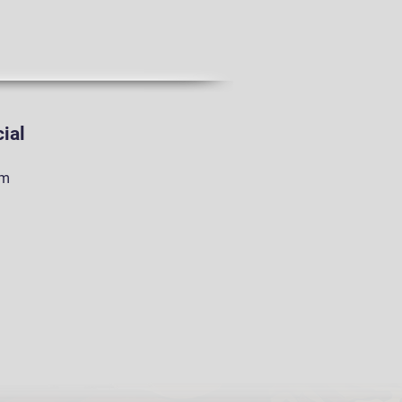
ial
am