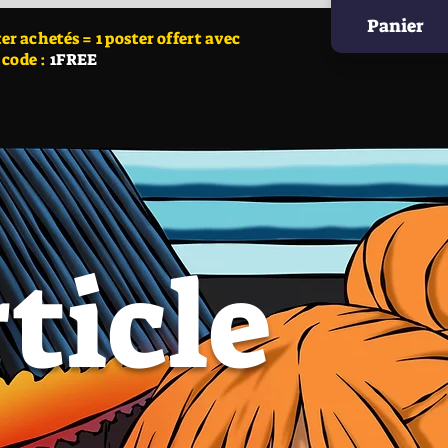
Panier
er a
chetés = 1 poster offert avec
 code :
1FREE
ticle