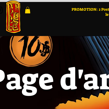
PROMOTION: 2 Post
le
age d'ar