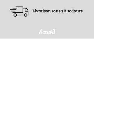
Livraison sous 7 à 10 jours
Accueil
Conditions générales
Conditions générales
Politique de confidentialité
Politique de remboursement
Politique de livraison
Contact