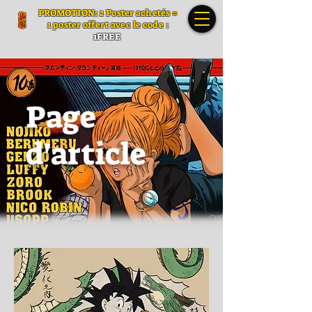
PROMOTION: 2 Poster a
chetés =
1 poster offert avec le code :
1FREE
Page
d'article