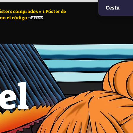
Cesta
ters comprados = 1 Póster de
con el código:
1FREE
el