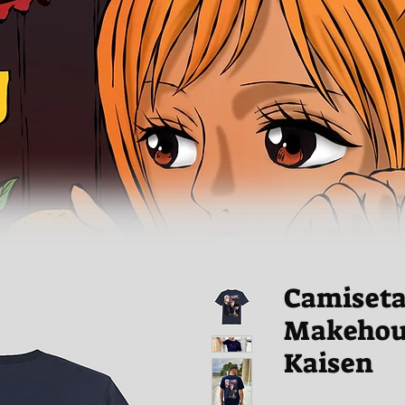
Camiseta
Makehous
Kaisen