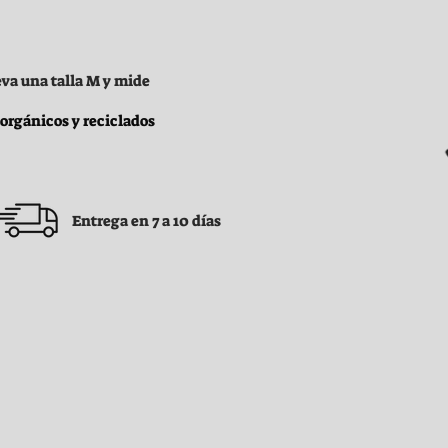
eva una talla M y mide
 orgánicos y reciclados
Entrega en 7 a 10 días