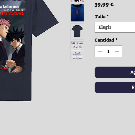
Precio
39,99 €
Talla
*
Elegir
Cantidad
*
Ag
R