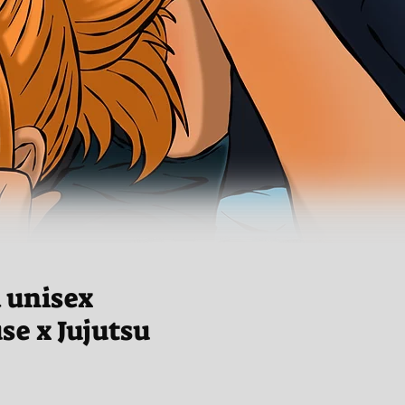
 unisex
e x Jujutsu