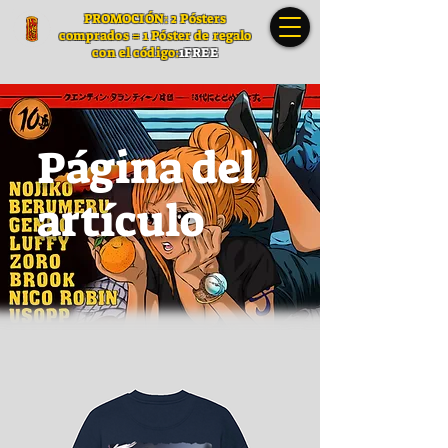
PROMOCIÓN: 2 Pósters
comprados = 1 Póster de regalo
con el código:
1FREE
Página del
artículo