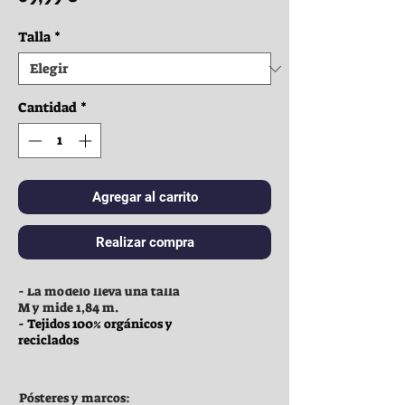
Talla
*
Cantidad
*
Agregar al carrito
Realizar compra
Ropa:
- La modelo lleva una talla
M y mide 1,84 m.
- Tejidos 100% orgánicos y
reciclados
Pósteres y marcos: