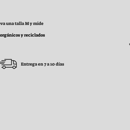
eva una talla M y mide
 orgánicos y reciclados
Entrega en 7 a 10 días