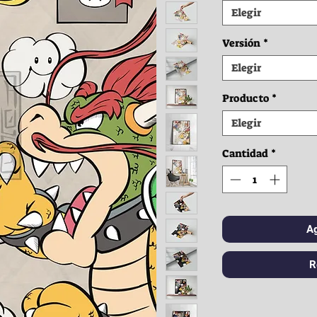
Elegir
Versión
*
Elegir
Producto
*
Elegir
Cantidad
*
Ag
R