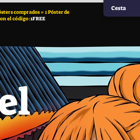
Cesta
ters comprados = 1 Póster de
con el código:
1FREE
el