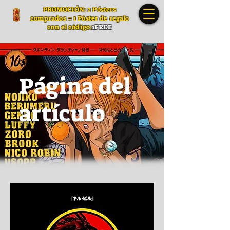
PROMOCIÓN: 2 Pósters
comprados = 1 Póster de regalo
con el código:
1FREE
Página del
artículo