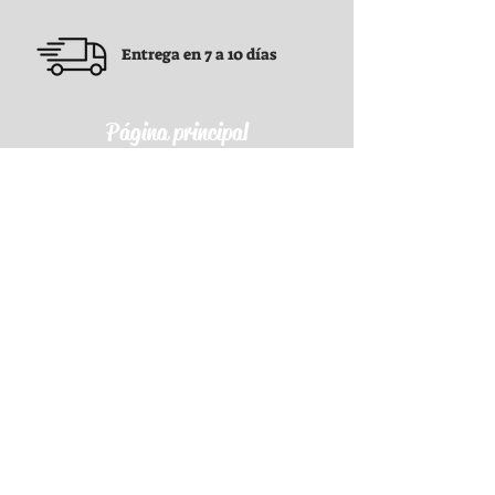
Entrega en 7 a 10 días
Página principal
Condiciones generales
Condiciones generales
Política de confidencialidad
Política de reembolso
Política de envío