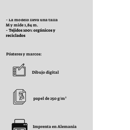
Ropa:
- La modelo lleva una talla
M y mide 1,84 m.
- Tejidos 100% orgánicos y
reciclados
Pósteres y marcos:
Dibujo digital
papel de 250 g/m²
Imprenta en Alemania