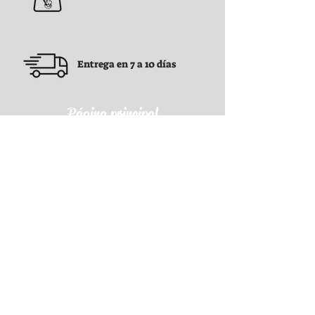
Entrega en 7 a 10 días
Página principal
Condiciones generales
Condiciones generales
Política de confidencialidad
Política de reembolso
Política de envío