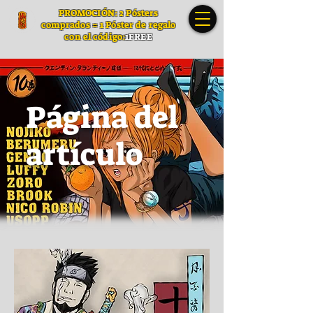
PROMOCIÓN: 2 Pósters
comprados = 1 Póster de regalo
con el código:
1FREE
Página del
artículo