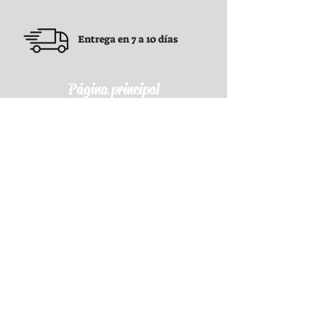
Entrega en 7 a 10 días
Página principal
Condiciones generales
Condiciones generales
Política de confidencialidad
Política de reembolso
Política de envío