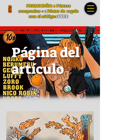
PROMOCIÓN: 2 Pósters
comprados = 1 Póster de regalo
con el código:
1FREE
Página del
artículo