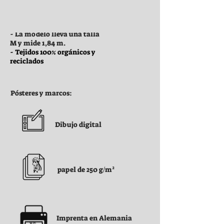
Ropa:
- La modelo lleva una talla
M y mide 1,84 m.
- Tejidos 100% orgánicos y
reciclados
Pósteres y marcos:
Dibujo digital
papel de 250 g/m²
Imprenta en Alemania