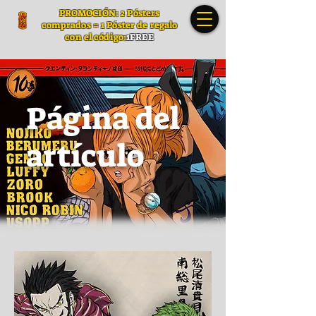
PROMOCIÓN: 2 Pósters
comprados = 1 Póster de regalo
con el código:
1FREE
Página del
artículo