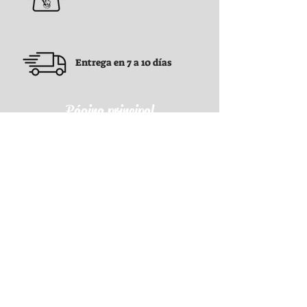
Entrega en 7 a 10 días
Página principal
Condiciones generales
Condiciones generales
Política de confidencialidad
Política de reembolso
Política de envío