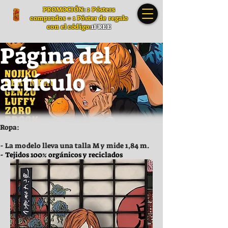
PROMOCIÓN: 2 Pósters
comprados = 1 Póster de regalo
con el código:
1FREE
Página del
artículo
Ropa:
- La modelo lleva una talla M y mide 1,84 m.
- Tejidos 100% orgánicos y reciclados