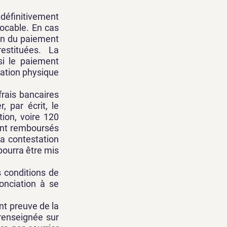
 définitivement
ocable. En cas
tion du paiement
estituées. La
si le paiement
sation physique
rais bancaires
, par écrit, le
ion, voire 120
 sont remboursés
a contestation
pourra être mis
 conditions de
onciation à se
nt preuve de la
 renseignée sur