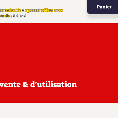
Panier
er a
chetés = 1 poster offert avec
 code :
1FREE
vente & d'utilisation