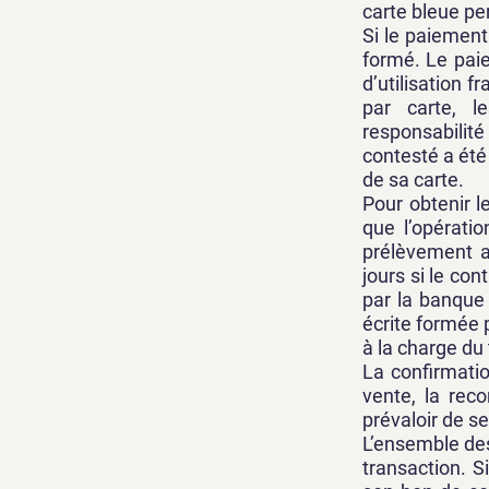
carte bleue pe
Si le paiement
formé. Le pai
d’utilisation f
par carte, l
responsabilit
contesté a été
de sa carte.
Pour obtenir 
que l’opératio
prélèvement a
jours si le con
par la banque
écrite formée 
à la charge du t
La confirmati
vente, la rec
prévaloir de s
L’ensemble des
transaction. S