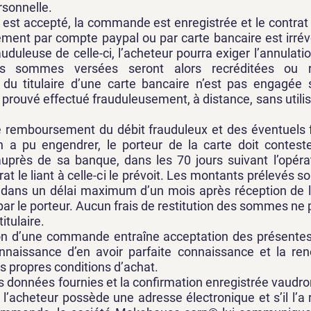
rsonnelle.
 est accepté, la commande est enregistrée et le contrat
ement par compte paypal ou par carte bancaire est irrév
rauduleuse de celle-ci, l’acheteur pourra exiger l’annula
es sommes versées seront alors recréditées ou r
é du titulaire d’une carte bancaire n’est pas engagée 
 prouvé effectué frauduleusement, à distance, sans utili
le remboursement du débit frauduleux et des éventuels f
n a pu engendrer, le porteur de la carte doit contester
uprès de sa banque, dans les 70 jours suivant l’opérat
trat le liant à celle-ci le prévoit. Les montants prélevés
 dans un délai maximum d’un mois après réception de l
par le porteur. Aucun frais de restitution des sommes ne 
itulaire.
on d’une commande entraîne acceptation des présentes
onnaissance d’en avoir parfaite connaissance et la ren
es propres conditions d’achat.
 données fournies et la confirmation enregistrée vaudro
i l’acheteur possède une adresse électronique et s’il l’a