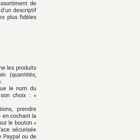
assortiment de
d’un descriptif
es plus fidèles
ne les produits
n (quantités,
e.
 que le nom du
 son choix : «
tions, prendre
 en cochant la
sur le bouton «
face sécurisée
e Paypal ou de