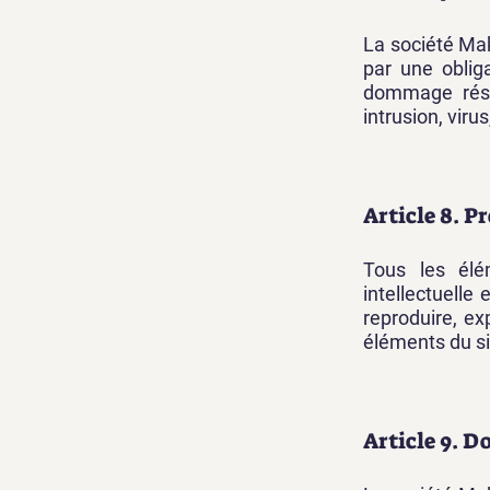
La société Ma
par une oblig
dommage résul
intrusion, viru
Article 8. P
Tous les élé
intellectuelle
reproduire, ex
éléments du sit
Article 9. D