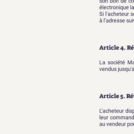
son bon de co
électronique l
Si l’acheteur 
à l’adresse sui
Article 4. R
La société Ma
vendus jusqu'a
Article 5. R
L’acheteur dis
leur commande 
au vendeur pou