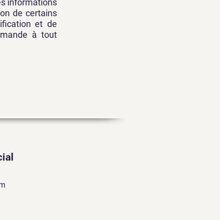
es informations
tion de certains
ification et de
demande à tout
ial
am