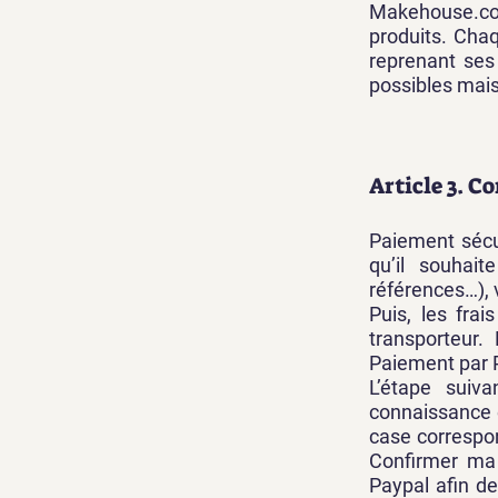
Makehouse.cor
produits. Chaq
reprenant ses 
possibles mais
Article 3. 
Paiement sécur
qu’il souhai
références…), v
Puis, les fra
transporteur.
Paiement par P
L’étape suiva
connaissance 
case correspon
Confirmer ma 
Paypal afin d