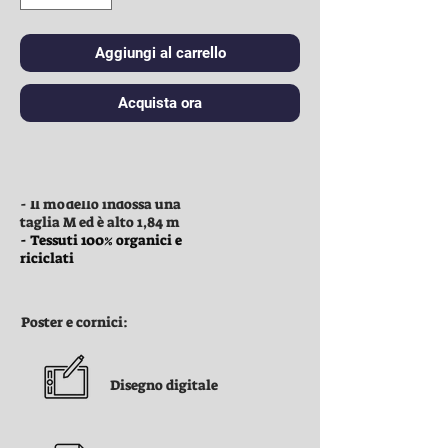
Aggiungi al carrello
Acquista ora
Vestiti:
- Il modello indossa una
taglia M ed è alto 1,84 m
- Tessuti 100% organici e
riciclati
Poster e cornici:
Disegno digitale