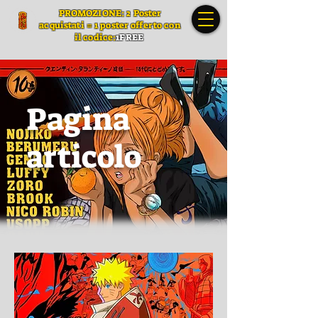
PROMOZIONE: 2 Poster
acquistati = 1 poster offerto con
il codice:
1FREE
Pagina
articolo