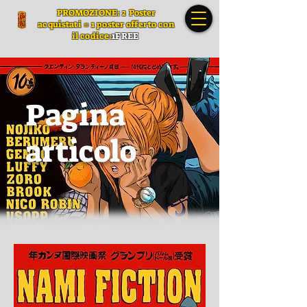
PROMOZIONE: 2 Poster
acquistati = 1 poster offerto con
il codice:
1FREE
Pagina
articolo