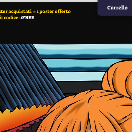
Carrello
r acquistati = 1 poster offerto
il codice:
1FREE