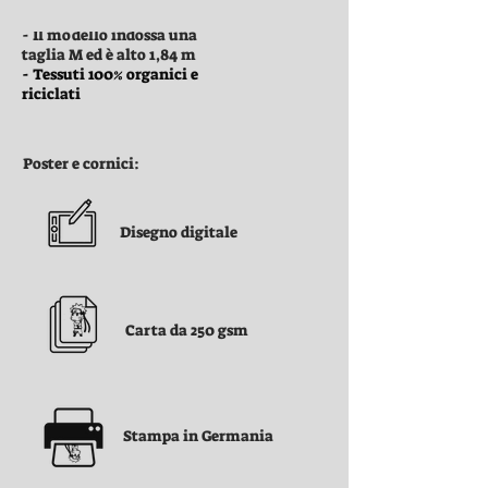
- Il modello indossa una
taglia M ed è alto 1,84 m
- Tessuti 100% organici e
riciclati
Poster e cornici:
Disegno digitale
Carta da 250 gsm
Stampa in Germania