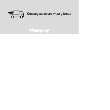
Consegna entro 7-10 giorni
Homepage
Termini e Condizioni
Termini e Condizioni
politica sulla
privacy
Politica di rimborso
Politica di spedizione