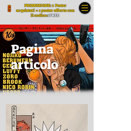
PROMOZIONE: 2 Poster
acquistati = 1 poster offerto con
il codice:
1FREE
Pagina
articolo