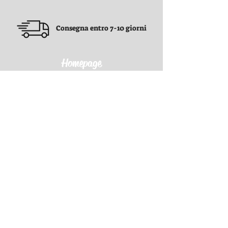
Consegna entro 7-10 giorni
Homepage
Termini e Condizioni
Termini e Condizioni
politica sulla
privacy
Politica di rimborso
Politica di spedizione