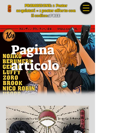
PROMOZIONE: 2 Poster
acquistati = 1 poster offerto con
il codice:
1FREE
Pagina
articolo