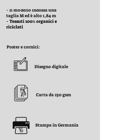
- Il modello indossa una
taglia M ed è alto 1,84 m
- Tessuti 100% organici e
riciclati
Poster e cornici:
Disegno digitale
Carta da 250 gsm
Stampa in Germania