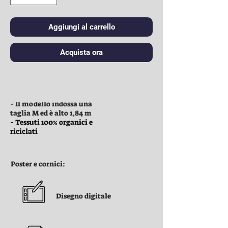
Aggiungi al carrello
Acquista ora
Vestiti:
- Il modello indossa una
taglia M ed è alto 1,84 m
- Tessuti 100% organici e
riciclati
Poster e cornici:
Disegno digitale