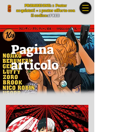
PROMOZIONE: 2 Poster
acquistati = 1 poster offerto con
il codice:
1FREE
Pagina
articolo