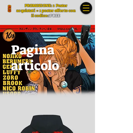
PROMOZIONE: 2 Poster
acquistati = 1 poster offerto con
il codice:
1FREE
Pagina
articolo