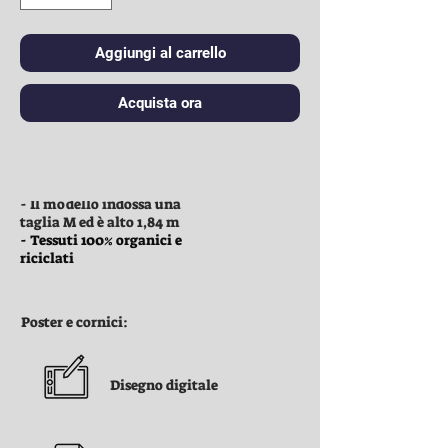
Aggiungi al carrello
Acquista ora
Vestiti:
- Il modello indossa una
taglia M ed è alto 1,84 m
- Tessuti 100% organici e
riciclati
Poster e cornici:
Disegno digitale