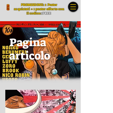
PROMOZIONE: 2 Poster
acquistati = 1 poster offerto con
il codice:
1FREE
Pagina
articolo