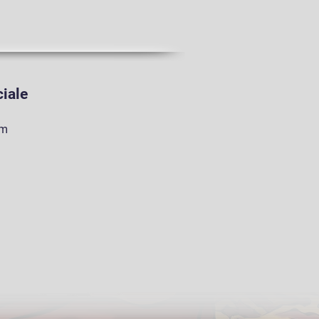
iale
am