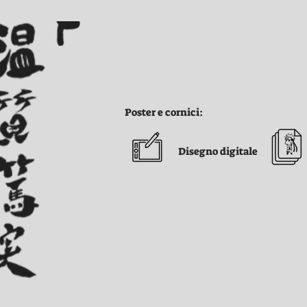
Poster e cornici:
Disegno digitale