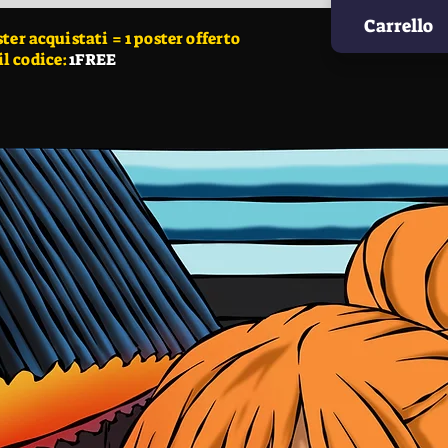
Carrello
r acquistati = 1 poster offerto
il codice:
1FREE