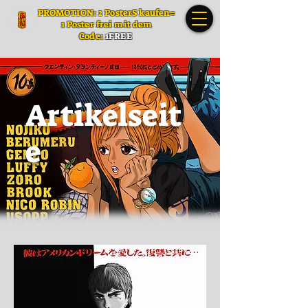
PROMOTION: 2 PosterS kaufen=
1 Poster frei mit dem
Code:
1FREE
Artikelseit
e