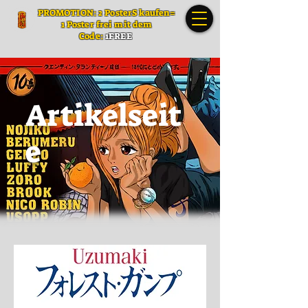
PROMOTION: 2 PosterS kaufen=
1 Poster frei mit dem
Code:
1FREE
Artikelseit
e