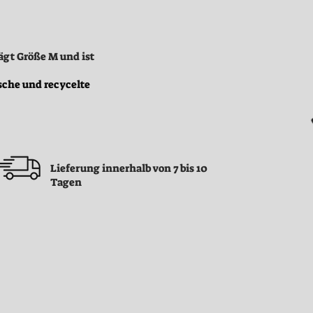
ägt Größe M und ist
sche und recycelte
Lieferung innerhalb von 7 bis 10
Tagen