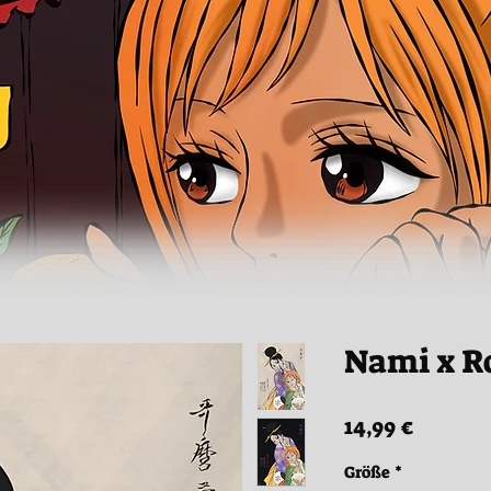
Nami x R
Preis
14,99 €
Größe
*