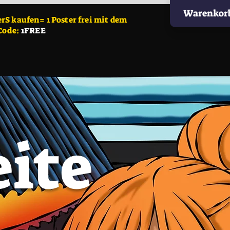
Warenkor
S kaufen= 1 Poster frei mit dem
Code:
1FREE
eite