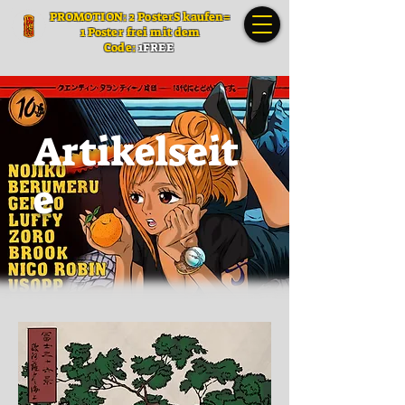
PROMOTION: 2 PosterS kaufen=
1 Poster frei mit dem
Code:
1FREE
Artikelseit
e