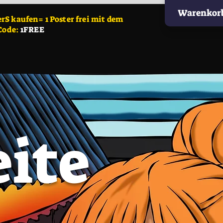
Warenkor
S kaufen= 1 Poster frei mit dem
Code:
1FREE
eite