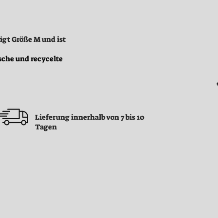
ägt Größe M und ist
sche und recycelte
Lieferung innerhalb von 7 bis 10
Tagen