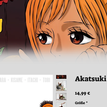
Akatsuki
Preis
14,99 €
Größe
*